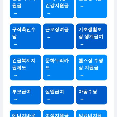
원금
건강지원금
→
→
→
구직촉진수
근로장려금
기초생활보
당
→
장 생계급여
→
→
긴급복지지
문화누리카
헬스장 수영
원제도
드
장 지원금
→
→
→
부모급여
실업급여
아동수당
→
→
→
에너지바우
여성지원금
의료비지원