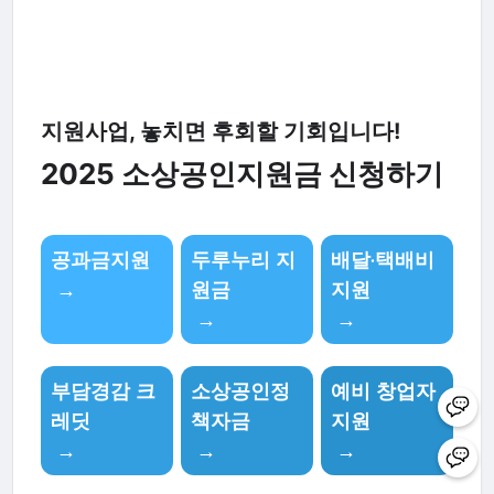
지원사업, 놓치면 후회할 기회입니다!
2025 소상공인지원금 신청하기
공과금지원
두루누리 지
배달·택배비
→
원금
지원
→
→
부담경감 크
소상공인정
예비 창업자
레딧
책자금
지원
→
→
→