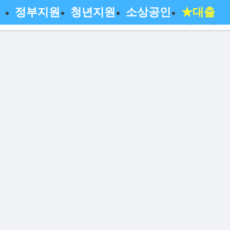
정부지원
청년지원
소상공인
★대출
돌려받기 신청