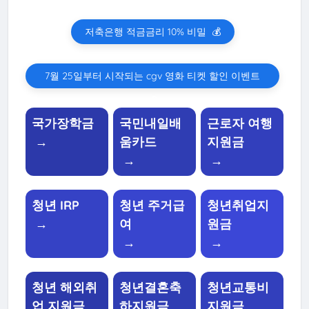
저축은행 적금금리 10% 비밀
💰
7월 25일부터 시작되는 cgv 영화 티켓 할인 이벤트
🎬
국가장학금
국민내일배
근로자 여행
→
움카드
지원금
→
→
청년 IRP
청년 주거급
청년취업지
→
여
원금
→
→
청년 해외취
청년결혼축
청년교통비
업 지원금
하지원금
지원금