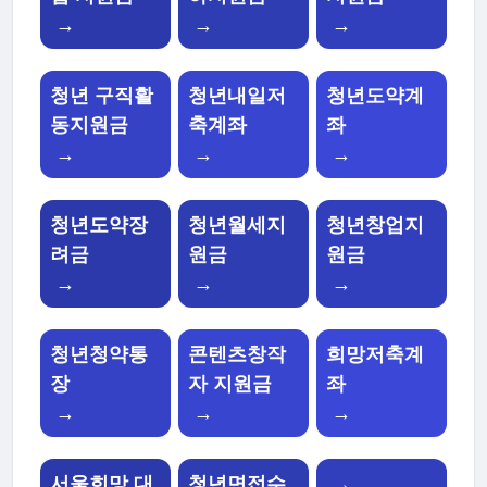
→
→
→
청년 구직활
청년내일저
청년도약계
동지원금
축계좌
좌
→
→
→
청년도약장
청년월세지
청년창업지
려금
원금
원금
→
→
→
청년청약통
콘텐츠창작
희망저축계
장
자 지원금
좌
→
→
→
서울희망 대
청년면접수
→