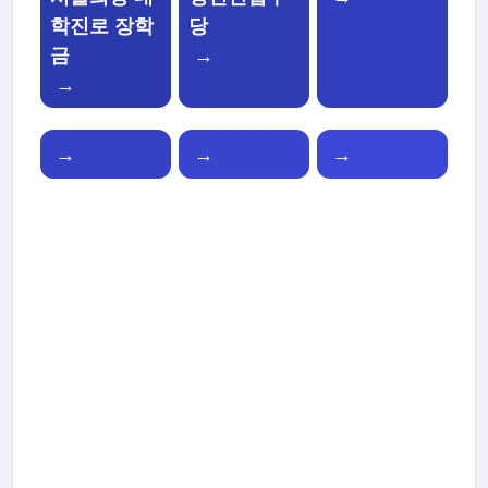
학진로 장학
당
금
→
→
→
→
→