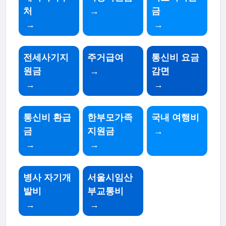
처
→
금
→
→
전세사기지
주거급여
통신비 요금
원금
→
감면
→
→
통신비 환급
한부모가족
국내 여행비
금
지원금
→
→
→
병사 자기개
서울시임산
발비
부교통비
→
→